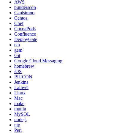
AWS
builderscon
Capistrano
Centos
Chef
CocoaPods
Confluence
DeployGate
elb
gem
Git
Google Cloud Messaging
homebrew
iOS
ISUCON
Jenkins
Laravel
Linux
Mac
make
munin
MySQL
nodejs
ntp
Perl