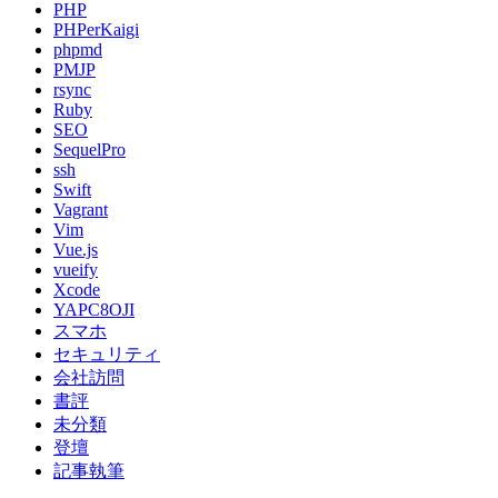
PHP
PHPerKaigi
phpmd
PMJP
rsync
Ruby
SEO
SequelPro
ssh
Swift
Vagrant
Vim
Vue.js
vueify
Xcode
YAPC8OJI
スマホ
セキュリティ
会社訪問
書評
未分類
登壇
記事執筆